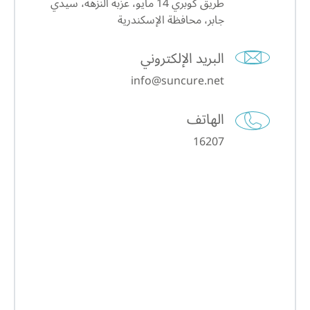
طريق كوبري 14 مايو، عزبة النزهة، سيدي
جابر، محافظة الإسكندرية
البريد الإلكتروني
info@suncure.net
الهاتف
16207