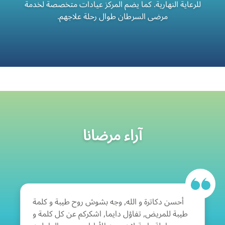
للرعاية النهارية. كما يضم المركز عيادات متخصصة لخدمة
مرضى السرطان طوال رحلة علاجهم.
آراء مرضانا
أحسن دكاترة و الله, وجه بشوش روح طيبة و كلمة
طيبة للمريض, تفاؤل دايما, اشكركم عن كل كلمة و