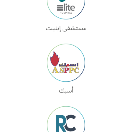
مستشفى إيليت
أسبك