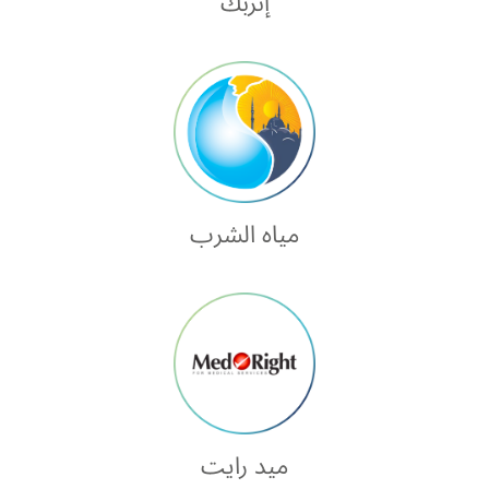
إنربك
مياه الشرب
ميد رايت