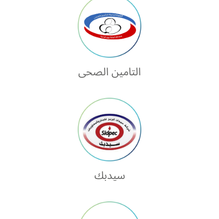
التامين الصحى
سيدبك