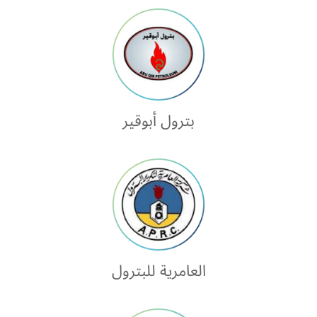
بترول أبوقير
العامرية للبترول