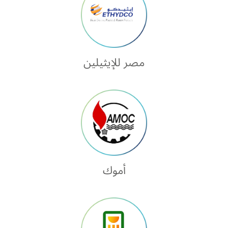
مصر للإيثيلين
أموك