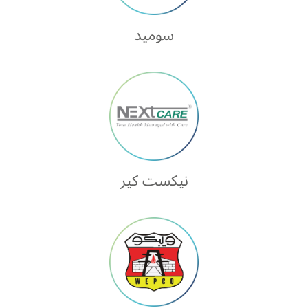
سوميد
نيكست كير