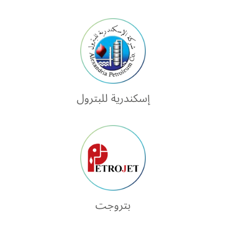
إسكندرية للبترول
بتروجت