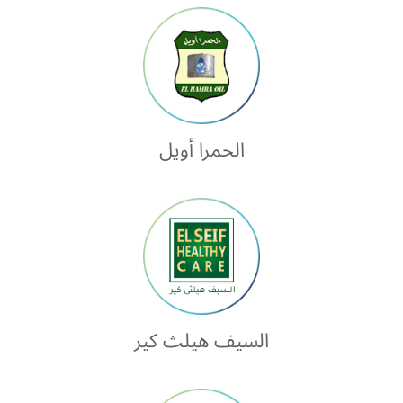
الحمرا أويل
السيف هيلث كير