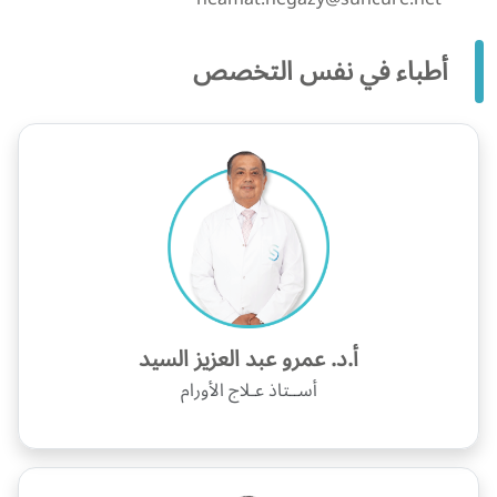
أطباء في نفس التخصص
أ.د. عمرو عبد العزيز السيد
أســتاذ عـلاج الأورام