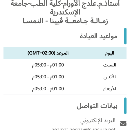
أستاذ.م.علدج الأورام-كلية الطب-جامعة
الإسكندرية
زمـالـة جـامعــة ڤيينا - النمسـا
مواعيد العيادة
اليوم
الموعد (GMT+02:00)
السبت
01:00م - 05:00م
الأثنين
01:00م - 05:00م
الأربعاء
01:00م - 05:00م
بيانات التواصل
البريد الإلكتروني
neamat.hegazy@suncure.net