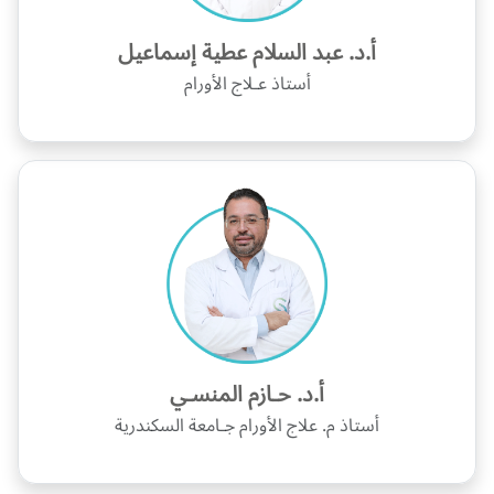
أ.د. عبد السلام عطية إسماعيل
أستاذ عـلاج الأورام
أ.د. حـازم المنسـي
أستاذ م. علاج الأورام جـامعة السكندرية